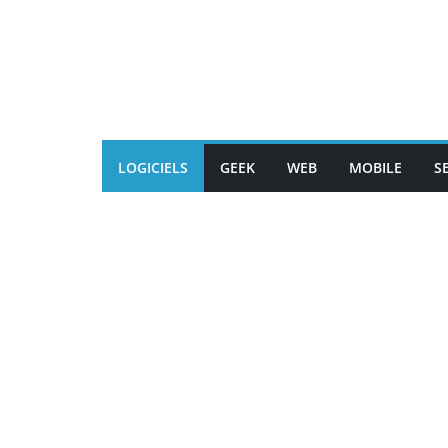
Passer
au
contenu
LOGICIELS
GEEK
WEB
MOBILE
S