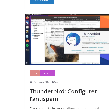
Read More
GEEK
LOGICIELS
20 mars 2022
Sub
Thunderbird: Configurer
l’antispam
Dans cet article, nous allons voir comment