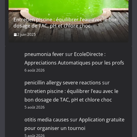
Entretien piscine : équilibrer l’eau avec le bon
dosage de TAC, pH et chlore choc
2 juin 2025
pneumonia fever
sur
EcoleDirecte :
Appreciations Automatiques pour les profs
6 août 2026
penicillin allergy severe reactions
sur
Entretien piscine : équilibrer l’eau avec le
bon dosage de TAC, pH et chlore choc
5 août 2026
otitis media causes
sur
Application gratuite
pour organiser un tournoi
5 août 2026