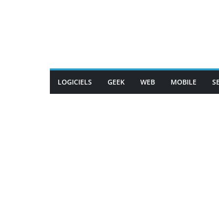
Passer
au
contenu
LOGICIELS
GEEK
WEB
MOBILE
S