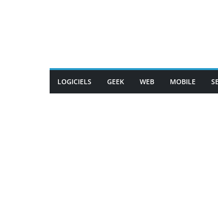
Passer
au
contenu
LOGICIELS
GEEK
WEB
MOBILE
S