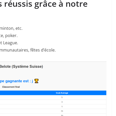
 réussis grâce à notre
dminton, etc.
te, poker.
et League.
munautaires, fêtes d’école.