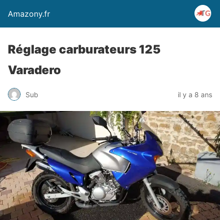
Amazony.fr
Réglage carburateurs 125
Varadero
Sub
il y a 8 ans