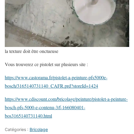
la texture doit être onctueuse
Vous trouverez ce pistolet sur plusieurs site :
https://www.castorama.fr/pistolet-a-peinture-pfs5000e-
bosch/3165140731140_CAFR.prd?storeId=1424
https://www.cdiscount.com/bricolage/peinture/pistolet-a-peinture-
bosch-pfs-5000-e-contenu-3/f-166080401-
bos3165140731140.html
Catégories :
Bricolage