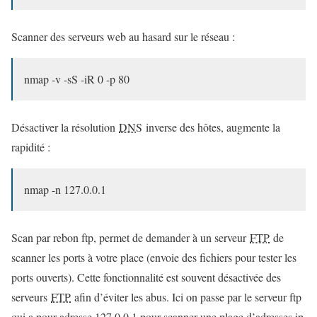
Scanner des serveurs web au hasard sur le réseau :
nmap -v -sS -iR 0 -p 80
Désactiver la résolution
DNS
inverse des hôtes, augmente la
rapidité :
nmap -n 127.0.0.1
Scan par rebon ftp, permet de demander à un serveur
FTP
de
scanner les ports à votre place (envoie des fichiers pour tester les
ports ouverts). Cette fonctionnalité est souvent désactivée des
serveurs
FTP
afin d’éviter les abus. Ici on passe par le serveur ftp
qui a pour adresse 127.0.0.1 pour scanner une plage d’adresses ip