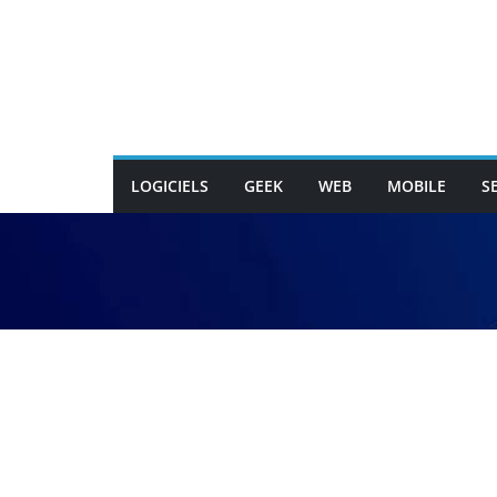
Passer
au
contenu
LOGICIELS
GEEK
WEB
MOBILE
S