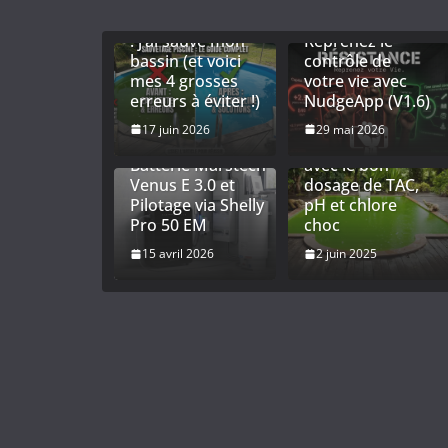
Eau de piscine
trouble ou verte
RÉSISTANCE :
: j’ai sauvé mon
Reprenez le
bassin (et voici
contrôle de
mes 4 grosses
votre vie avec
Titre : Optimiser
erreurs à éviter !)
NudgeApp (V1.6)
son
Autoconsommation
Entretien piscine
17 juin 2026
29 mai 2026
: Installation de la
: équilibrer l’eau
Batterie Marstech
avec le bon
Venus E 3.0 et
dosage de TAC,
Pilotage via Shelly
pH et chlore
Pro 50 EM
choc
15 avril 2026
2 juin 2025