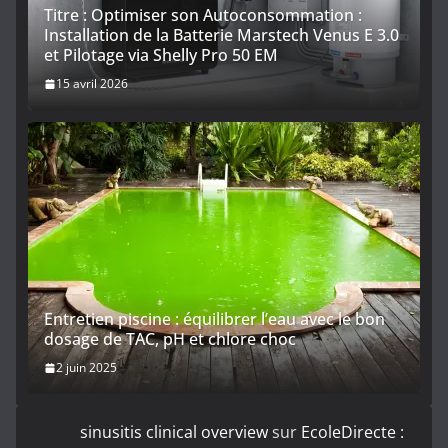
Titre : Optimiser son Autoconsommation :
Installation de la Batterie Marstech Venus E 3.0
et Pilotage via Shelly Pro 50 EM
15 avril 2026
Entretien piscine : équilibrer l’eau avec le bon
dosage de TAC, pH et chlore choc
2 juin 2025
sinusitis clinical overview
sur
EcoleDirecte :