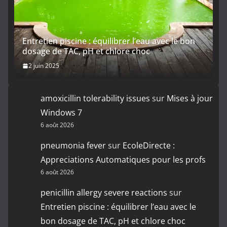
Entretien piscine : équilibrer l’eau avec le bon
dosage de TAC, pH et chlore choc
2 juin 2025
amoxicillin tolerability issues
sur
Mises à jour
Windows 7
6 août 2026
pneumonia fever
sur
EcoleDirecte :
Appreciations Automatiques pour les profs
6 août 2026
penicillin allergy severe reactions
sur
Entretien piscine : équilibrer l’eau avec le
bon dosage de TAC, pH et chlore choc