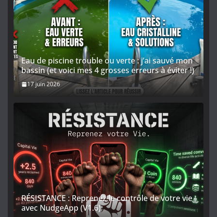
Eau de piscine trouble ou verte : j’ai sauvé mon
bassin (et voici mes 4 grosses erreurs à éviter !)
17 juin 2026
RÉSISTANCE : Reprenez le contrôle de votre vie
avec NudgeApp (V1.6)