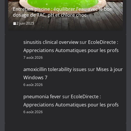
Entretien piscine : équilibrer l’eau avec le bon
dosage de TAC, pH et chlore choc
2 juin 2025
sinusitis clinical overview
sur
EcoleDirecte :
Appreciations Automatiques pour les profs
7 août 2026
amoxicillin tolerability issues
sur
Mises à jour
Windows 7
6 août 2026
pneumonia fever
sur
EcoleDirecte :
Appreciations Automatiques pour les profs
6 août 2026