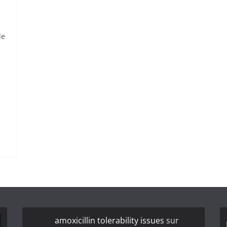
de
amoxicillin tolerability issues
sur