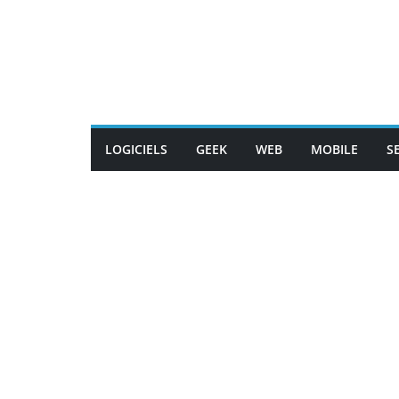
Passer
au
contenu
LOGICIELS
GEEK
WEB
MOBILE
S