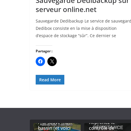
Sauvegarde Dedibackup sur
serveur online.net
Sauvegarde Dedibackup Le service de sauvegar
Dedibox consiste en la mise à disposition
d’espace de stockage “sûr”. Ce dernier se
Partager :
Read More
Eau de piscine
trouble ou verte
RÉSISTANCE :
: j’ai sauvé mon
Reprenez le
bassin (et voici
contrôle de