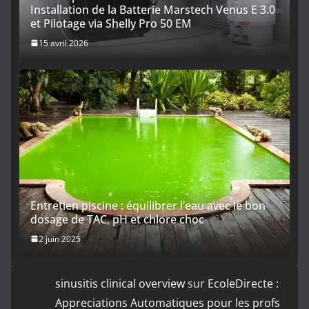
Installation de la Batterie Marstech Venus E 3.0
et Pilotage via Shelly Pro 50 EM
15 avril 2026
Entretien piscine : équilibrer l’eau avec le bon
dosage de TAC, pH et chlore choc
2 juin 2025
sinusitis clinical overview
sur
EcoleDirecte :
Appreciations Automatiques pour les profs