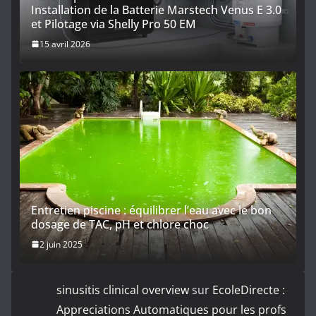
Installation de la Batterie Marstech Venus E 3.0
et Pilotage via Shelly Pro 50 EM
15 avril 2026
Entretien piscine : équilibrer l’eau avec le bon
dosage de TAC, pH et chlore choc
2 juin 2025
sinusitis clinical overview
sur
EcoleDirecte :
Appreciations Automatiques pour les profs