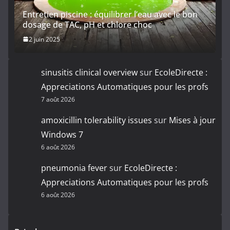
Entretien piscine : équilibrer l’eau avec le bon
dosage de TAC, pH et chlore choc
2 juin 2025
sinusitis clinical overview
sur
EcoleDirecte :
Appreciations Automatiques pour les profs
7 août 2026
amoxicillin tolerability issues
sur
Mises à jour
Windows 7
6 août 2026
pneumonia fever
sur
EcoleDirecte :
Appreciations Automatiques pour les profs
6 août 2026