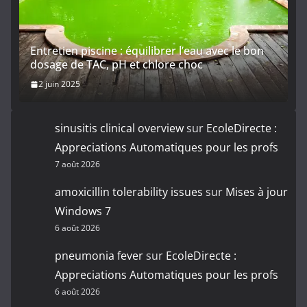
Entretien piscine : équilibrer l’eau avec le bon
dosage de TAC, pH et chlore choc
2 juin 2025
sinusitis clinical overview
sur
EcoleDirecte :
Appreciations Automatiques pour les profs
7 août 2026
amoxicillin tolerability issues
sur
Mises à jour
Windows 7
6 août 2026
pneumonia fever
sur
EcoleDirecte :
Appreciations Automatiques pour les profs
6 août 2026