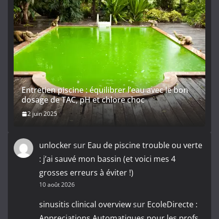
Entretien piscine : équilibrer l’eau avec le bon
dosage de TAC, pH et chlore choc
2 juin 2025
unlocker
sur
Eau de piscine trouble ou verte
: j’ai sauvé mon bassin (et voici mes 4
grosses erreurs à éviter !)
10 août 2026
sinusitis clinical overview
sur
EcoleDirecte :
Appreciations Automatiques pour les profs