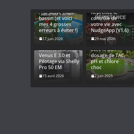
Eau de piscine
trouble ou verte
RÉSISTANCE :
: j’ai sauvé mon
Reprenez le
bassin (et voici
contrôle de
mes 4 grosses
votre vie avec
Titre : Optimiser
erreurs à éviter !)
NudgeApp (V1.6)
son
Autoconsommation
Entretien piscine
17 juin 2026
29 mai 2026
: Installation de la
: équilibrer l’eau
Batterie Marstech
avec le bon
Venus E 3.0 et
dosage de TAC,
Pilotage via Shelly
pH et chlore
Pro 50 EM
choc
15 avril 2026
2 juin 2025