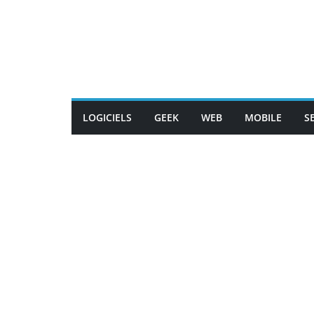
Passer
au
contenu
LOGICIELS
GEEK
WEB
MOBILE
S