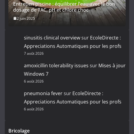
Entretien piscine : équilibrer l’eau avec le bon
dosage de TAC, pH et chlore choc
2 juin 2025
sinusitis clinical overview
sur
EcoleDirecte :
Appreciations Automatiques pour les profs
7 août 2026
amoxicillin tolerability issues
sur
Mises à jour
Windows 7
6 août 2026
pneumonia fever
sur
EcoleDirecte :
Appreciations Automatiques pour les profs
6 août 2026
Bricolage