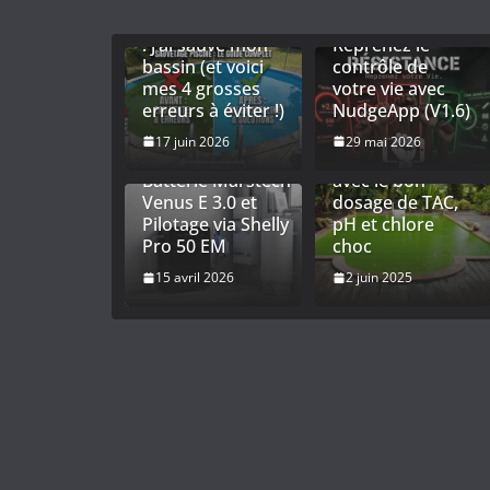
Eau de piscine
trouble ou verte
RÉSISTANCE :
: j’ai sauvé mon
Reprenez le
bassin (et voici
contrôle de
mes 4 grosses
votre vie avec
Titre : Optimiser
erreurs à éviter !)
NudgeApp (V1.6)
son
Autoconsommation
Entretien piscine
17 juin 2026
29 mai 2026
: Installation de la
: équilibrer l’eau
Batterie Marstech
avec le bon
Venus E 3.0 et
dosage de TAC,
Pilotage via Shelly
pH et chlore
Pro 50 EM
choc
15 avril 2026
2 juin 2025