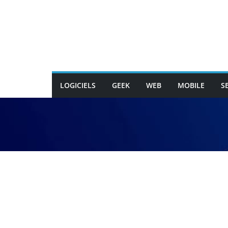
Passer
au
contenu
LOGICIELS
GEEK
WEB
MOBILE
S